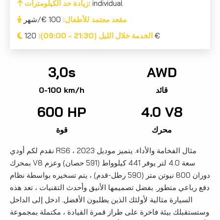
individual
زيادة حد الكيلومترات:
مقعد معتمد للأطفال:
100 €/شهر
120 €
الخدمة خلال الليل (21:30 - 09:00):
3,0s
AWD
قائد
0-100 km/h
600 HP
4.0 V8
محرك
قوة
نقدم لكم أودي RS6 ، مثال الفخامة والأداء. يتميز موديل 2023
بمحرك V8 سعة 4.0 لتر يوفر 441 كيلوواط (591 حصان) وعزم
دوران 800 نيوتن متر (590 رطل-قدم) ، يتم تسخيره بواسطة نظام
دفع رباعي متطور. بفضل تصميمها الأنيق وأحدث التقنيات ، تعد هذه
السيارة مثالية لأولئك الذين يطلبون الأفضل. ادخل إلى الداخل
وستستقبلك بيئة فاخرة على طراز قمرة القيادة ، مكتملة بمجموعة