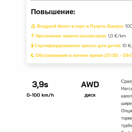
Повышение:
Входной билет в порт в Пуэрто-Банусе:
100
Увеличение лимита километров:
1,0 €/km
Сертифицированное кресло для детей:
10 €
Обслуживание в ночное время (21:30 - 09:
Сраз
3,9s
AWD
Merc
0-100 km/h
диск
капо
шире
Опци
торм
турб