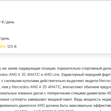
 €/день
/день
00):
120 €
у же заняв лидирующие позиции: поразительно спортивный диза
edes-AMG A 35 4MATIC и AMG Line. Характерный передний фарту
т с силовыми куполами действительно выделяют модели Merced
, чем у Mercedes-AMG A 35 4MATIC, впечатляют обилием предла
ональные кованые диски с поперечными спицами диаметром 48,
озные суппорты завершают мощный пакет. Ведь мощность недав
ированного двигателя AMG должна быть максимально эффективн