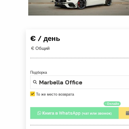
€ / день
€ Общий
Подборка
То же место возврата
・Онлайн
Книга в WhatsApp
(чат или звонок)