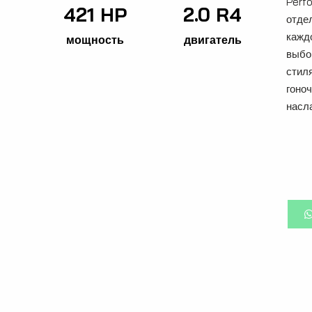
Perf
421 HP
2.0 R4
отде
кажд
мощность
двигатель
выбо
стил
гоно
насл