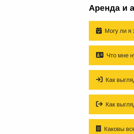
Аренда и 
Могу ли я
Что мне н
Как выгля
Как выгля
Каковы все