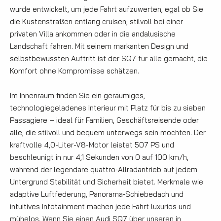
wurde entwickelt, um jede Fahrt aufzuwerten, egal ob Sie
die Küstenstraßen entlang cruisen, stilvoll bei einer
privaten Villa ankommen oder in die andalusische
Landschaft fahren. Mit seinem markanten Design und
selbstbewussten Auftritt ist der SQ7 für alle gemacht, die
Komfort ohne Kompromisse schätzen.
Im Innenraum finden Sie ein geräumiges,
technologiegeladenes Interieur mit Platz für bis zu sieben
Passagiere – ideal für Familien, Geschäftsreisende oder
alle, die stilvoll und bequem unterwegs sein möchten. Der
kraftvolle 4,0-Liter-V8-Motor leistet 507 PS und
beschleunigt in nur 4,1 Sekunden von 0 auf 100 km/h,
während der legendäre quattro‑Allradantrieb auf jedem
Untergrund Stabilität und Sicherheit bietet. Merkmale wie
adaptive Luftfederung, Panorama‑Schiebedach und
intuitives Infotainment machen jede Fahrt luxuriös und
mühelos. Wenn Sie einen Audi SQ7 über unseren in