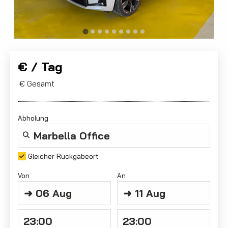
€ / Tag
€ Gesamt
Abholung
Gleicher Rückgabeort
Von
An
➜
06
Aug
➜
11
Aug