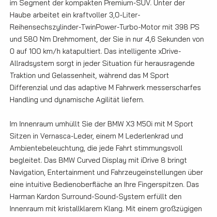
im Segment der kompakten Premium-SUV. Unter der
Haube arbeitet ein kraftvoller 3,0-Liter-
Reihensechszylinder-TwinPower-Turbo-Motor mit 398 PS
und 580 Nm Drehmoment, der Sie in nur 4,6 Sekunden von
0 auf 100 km/h katapultiert. Das intelligente xDrive-
Allradsystem sorgt in jeder Situation für herausragende
Traktion und Gelassenheit, während das M Sport
Differenzial und das adaptive M Fahrwerk messerscharfes
Handling und dynamische Agilität liefern.
Im Innenraum umhüllt Sie der BMW X3 M50i mit M Sport
Sitzen in Vernasca-Leder, einem M Lederlenkrad und
Ambientebeleuchtung, die jede Fahrt stimmungsvoll
begleitet. Das BMW Curved Display mit iDrive 8 bringt
Navigation, Entertainment und Fahrzeugeinstellungen über
eine intuitive Bedienoberfläche an Ihre Fingerspitzen. Das
Harman Kardon Surround-Sound-System erfüllt den
Innenraum mit kristallklarem Klang. Mit einem großzügigen